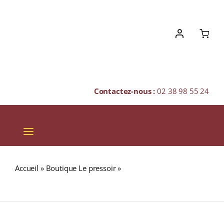
Skip
to
content
Contactez-nous :
02 38 98 55 24
Toggle
Navigation
VINS
Accueil
»
Boutique Le pressoir
»
THÉ GLACÉ THÉ DE L’ÉTÉ
CHAMPAGNES & BULLES
10 sachets
SPIRITUEUX