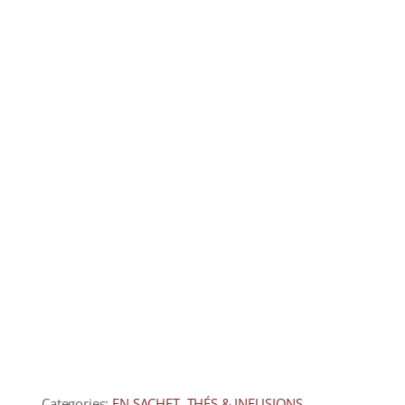
COLLECTORS
CAFÉS
THÉS & INFUSIONS
ÉPICERIE FINE
IDEES CADEAUX
La cave
Qui sommes-nous ?
Contactez-nous !
Categories:
EN SACHET
,
THÉS & INFUSIONS