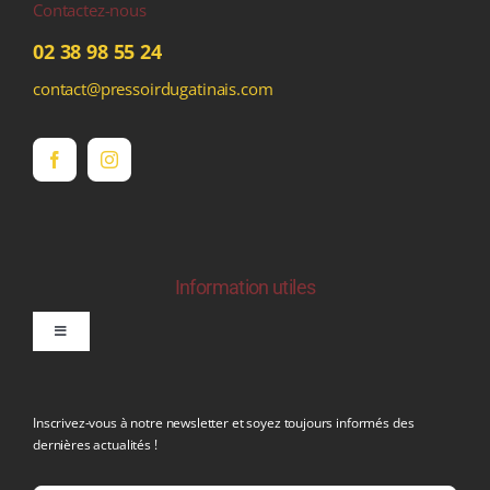
Contactez-nous
02 38 98 55 24
contact@pressoirdugatinais.com
Information utiles
Toggle
Navigation
politique de confidentialite RGPD
Inscrivez-vous à notre newsletter et soyez toujours informés des
dernières actualités !
Conditions générales de vente