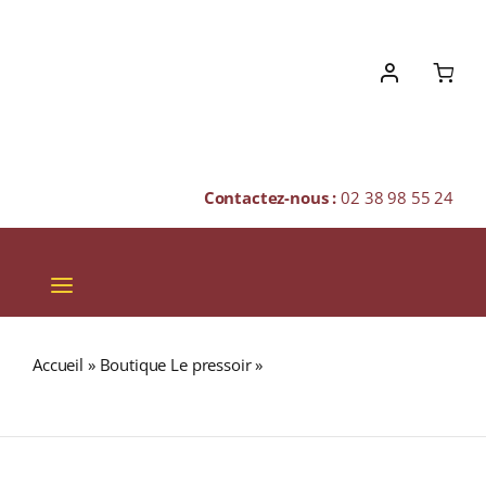
Skip
to
content
Contactez-nous :
02 38 98 55 24
Toggle
Navigation
VINS
Accueil
»
Boutique Le pressoir
»
TOKINOKA 40% Blended
CHAMPAGNES & BULLES
Malt WHISKY (JAPON) 50cl
SPIRITUEUX