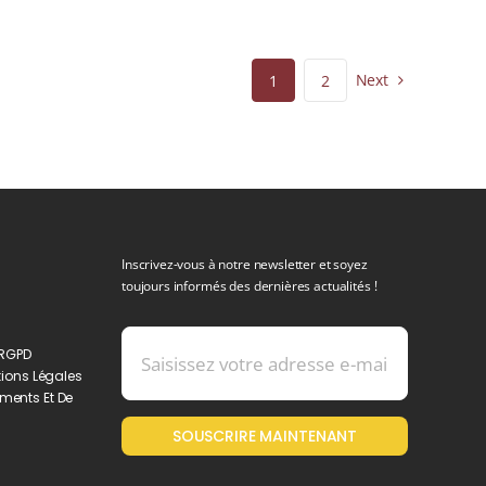
Next
1
2
Inscrivez-vous à notre newsletter et soyez
toujours informés des dernières actualités !
 RGPD
ions Légales
ments Et De
SOUSCRIRE MAINTENANT