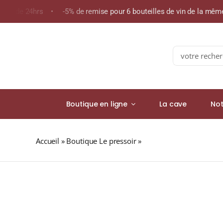
Skip
oins de 24hrs • -5% de remise pour 6 bouteilles de vin de la mê
to
content
Search
for:
Boutique en ligne
La cave
Not
Accueil
»
Boutique Le pressoir
»
TOMATIN 12 ans 43% Bo