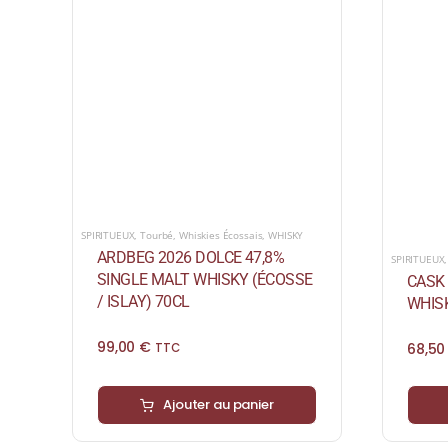
SPIRITUEUX
,
Tourbé
,
Whiskies Écossais
,
WHISKY
ARDBEG 2026 DOLCE 47,8%
SPIRITUEUX
SINGLE MALT WHISKY (ÉCOSSE
CASK 
/ ISLAY) 70CL
WHISK
99,00
€
68,5
TTC
Ajouter au panier