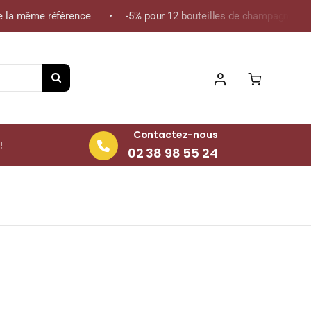
la même référence • -5% pour 12 bouteilles de champagne de la m
Contactez-nous
!
02 38 98 55 24
cl