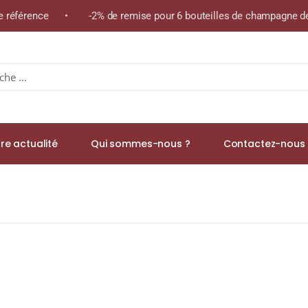
me référence • -2% de remise pour 6 bouteilles de champagne de 
re actualité
Qui sommes-nous ?
Contactez-nous 
urbon & Sherry Casks Single Malt WHISKY (ÉCOSSE / Highland) 70