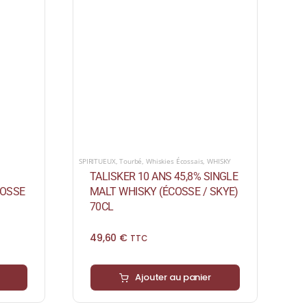
SPIRITUEUX
,
Tourbé
,
Whiskies Écossais
,
WHISKY
TALISKER 10 ANS 45,8% SINGLE
COSSE
MALT WHISKY (ÉCOSSE / SKYE)
70CL
49,60
€
TTC
Ajouter au panier