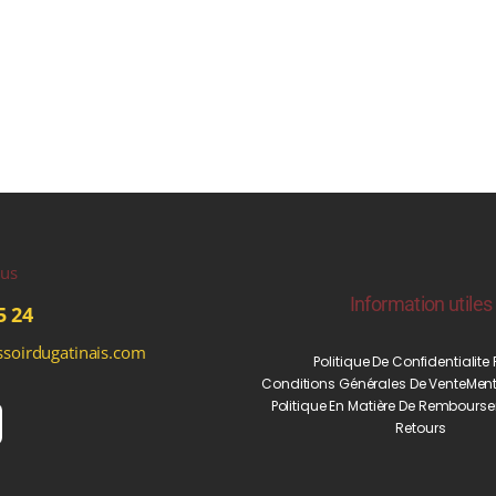
ous
Information utiles
5 24
soirdugatinais.com
Politique De Confidentialite
Conditions Générales De Vente
Ment
Politique En Matière De Rembourse
Retours