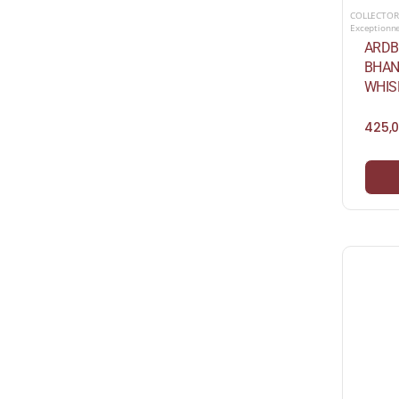
COLLECTOR
Exceptionn
ARDB
BHAN
WHISK
425,