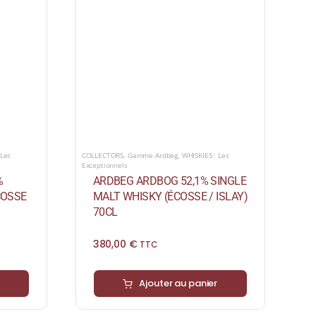
 Les
COLLECTORS
,
Gamme Ardbeg
,
WHISKIES : Les
Exceptionnels
%
ARDBEG ARDBOG 52,1% SINGLE
COSSE
MALT WHISKY (ÉCOSSE / ISLAY)
70CL
380,00
€
TTC
Ajouter au panier