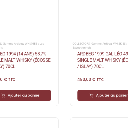
S
,
Gamme Ardbeg
,
WHISKIES : Les
COLLECTORS
,
Gamme Ardbeg
,
WHISKIES :
els
Exceptionnels
G 1994 (14 ANS) 53,7%
ARDBEG 1999 GALILÉO 4
LE MALT WHISKY (ÉCOSSE
SINGLE MALT WHISKY (É
AY) 70CL
/ ISLAY) 70CL
00
€
480,00
€
TTC
TTC
Ajouter au panier
Ajouter au panier