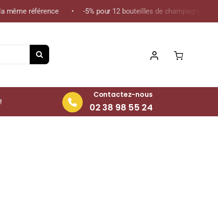
 même référence • -5% pour 12 bouteilles de champagne de la mêm
Contactez-nous
!
02 38 98 55 24