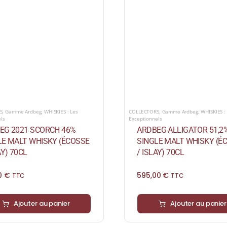
S
,
Gamme Ardbeg
,
WHISKIES : Les
COLLECTORS
,
Gamme Ardbeg
,
WHISKIES :
els
Exceptionnels
EG 2021 SCORCH 46%
ARDBEG ALLIGATOR 51,2
LE MALT WHISKY (ÉCOSSE
SINGLE MALT WHISKY (É
AY) 70CL
/ ISLAY) 70CL
00
€
595,00
€
TTC
TTC
Ajouter au panier
Ajouter au panier