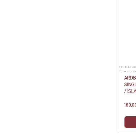
COLLECTOR
Exceptionn
ARDB
SING
/ ISL
189,