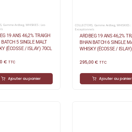
S
,
Gamme Ardbeg
,
WHISKIES : Les
COLLECTORS
,
Gamme Ardbeg
,
WHISKIES :
els
Exceptionnels
EG 19 ANS 46,2% TRAIGH
ARDBEG 19 ANS 46,2% TR
 BATCH 5 SINGLE MALT
BHAN BATCH 6 SINGLE M
Y (ÉCOSSE / ISLAY) 70CL
WHISKY (ÉCOSSE / ISLAY)
00
€
295,00
€
TTC
TTC
Ajouter au panier
Ajouter au panier