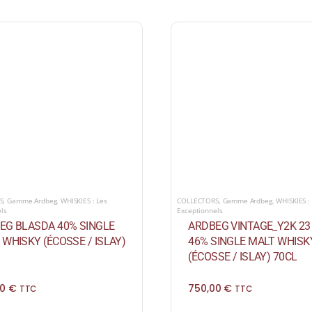
COLLECTORS
,
Gamme Ardbeg
,
WHISKIES :
S
,
Gamme Ardbeg
,
WHISKIES : Les
Exceptionnels
els
ARDBEG VINTAGE_Y2K 23
EG BLASDA 40% SINGLE
46% SINGLE MALT WHISK
 WHISKY (ÉCOSSE / ISLAY)
(ÉCOSSE / ISLAY) 70CL
750,00
€
00
€
TTC
TTC