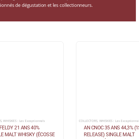
onnés de dégustation et les collectionneurs.
S
,
WHISKIES : Les Exceptionnels
COLLECTORS
,
WHISKIES : Les Exceptionne
FELDY 21 ANS 40%
AN CNOC 35 ANS 44,3% (
LE MALT WHISKY (ÉCOSSE
RELEASE) SINGLE MALT