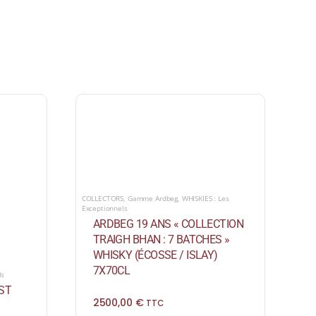
COLLECTORS
,
Gamme Ardbeg
,
WHISKIES : Les
Exceptionnels
ARDBEG 19 ANS « COLLECTION
TRAIGH BHAN : 7 BATCHES »
WHISKY (ÉCOSSE / ISLAY)
7X70CL
ls
1ST
2500,00
€
TTC