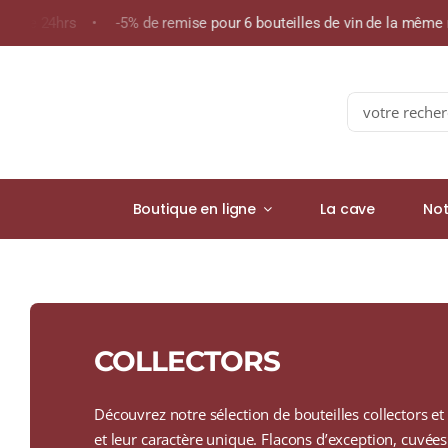
Skip
s de 24hrs • -5% de remise pour 6 bouteilles de vin de la même 
to
content
Search
for:
Boutique en ligne
La cave
Not
COLLECTORS
Découvrez notre sélection de bouteilles collectors et é
et leur caractère unique. Flacons d’exception, cuvées 