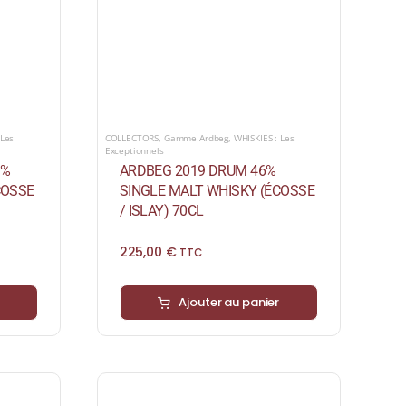
 Les
COLLECTORS
,
Gamme Ardbeg
,
WHISKIES : Les
Exceptionnels
9%
ARDBEG 2019 DRUM 46%
COSSE
SINGLE MALT WHISKY (ÉCOSSE
/ ISLAY) 70CL
225,00
€
TTC
Ajouter au panier