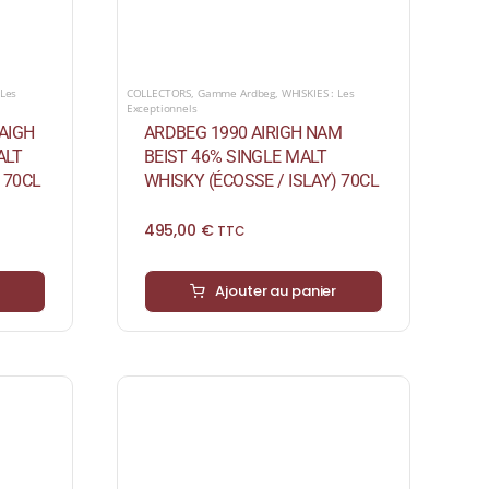
 Les
COLLECTORS
,
Gamme Ardbeg
,
WHISKIES : Les
Exceptionnels
AIGH
ARDBEG 1990 AIRIGH NAM
ALT
BEIST 46% SINGLE MALT
 70CL
WHISKY (ÉCOSSE / ISLAY) 70CL
495,00
€
TTC
Ajouter au panier