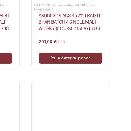
 Les
COLLECTORS
,
Gamme Ardbeg
,
WHISKIES : Les
Exceptionnels
AIGH
ARDBEG 19 ANS 46,2% TRAIGH
ALT
BHAN BATCH 4 SINGLE MALT
 70CL
WHISKY (ÉCOSSE / ISLAY) 70CL
290,00
€
TTC
Ajouter au panier