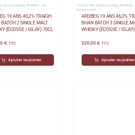
COLLECTORS
,
Gamme Ardbeg
,
WHISKIES :
S
,
Gamme Ardbeg
,
WHISKIES : Les
Exceptionnels
els
ARDBEG 19 ANS 46,2% TR
EG 19 ANS 46,2% TRAIGH
BHAN BATCH 3 SINGLE M
 BATCH 2 SINGLE MALT
WHISKY (ÉCOSSE / ISLAY)
Y (ÉCOSSE / ISLAY) 70CL
320,00
€
00
€
TTC
TTC
Ajouter au panier
Ajouter au panier