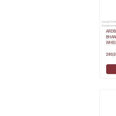
COLLECTOR
Exceptionn
ARDB
BHAN
WHISK
280,