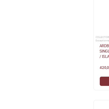
COLLECTOR
Exceptionn
ARDBE
SING
/ ISL
420,