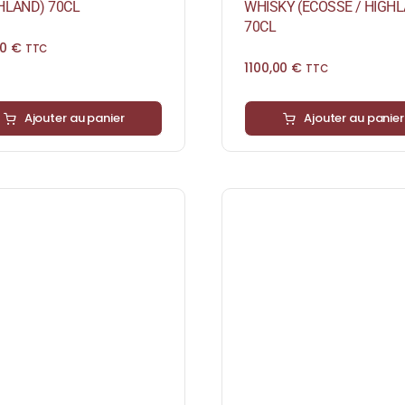
GHLAND) 70CL
WHISKY (ÉCOSSE / HIGH
70CL
00
€
TTC
1100,00
€
TTC
Ajouter au panier
Ajouter au panier