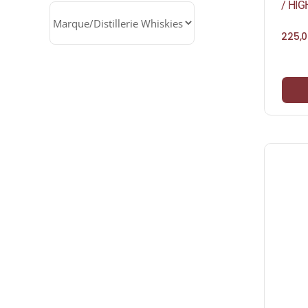
/ HI
225,