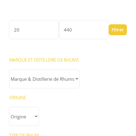
Filter by price
Filtrer
Prix
Prix
min
max
MARQUE ET DISTILLERIE DE RHUMS
ORIGINE
TYPE DE RHUM