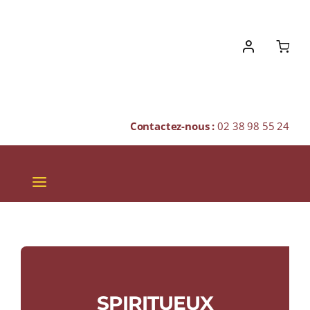
Skip
to
content
Contactez-nous :
02 38 98 55 24
Toggle
Navigation
VINS
CHAMPAGNES & BULLES
SPIRITUEUX
SPIRITUEUX