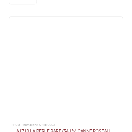
RHUM
,
Rhum blanc
,
SPIRITUEUX
A1710 LA PERLE RARE (54,1%) CANNE ROSEAU