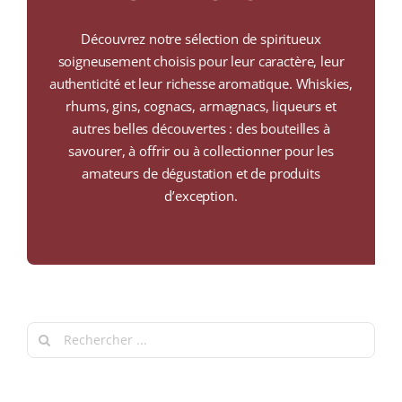
COLLECTORS
Découvrez notre sélection de spiritueux
CAFÉS
soigneusement choisis pour leur caractère, leur
authenticité et leur richesse aromatique. Whiskies,
THÉS & INFUSIONS
rhums, gins, cognacs, armagnacs, liqueurs et
autres belles découvertes : des bouteilles à
ÉPICERIE FINE
savourer, à offrir ou à collectionner pour les
amateurs de dégustation et de produits
IDEES CADEAUX
d’exception.
La cave
Qui sommes-nous ?
Contactez-nous !
Search
for: