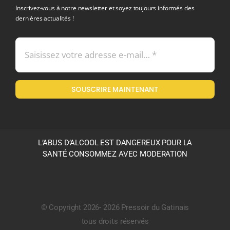
Inscrivez-vous à notre newsletter et soyez toujours informés des
dernières actualités !
Conditions générales de vente
Mentions légales
SOUSCRIRE MAINTENANT
Politique en matière de remboursements et de retours
L’ABUS D’ALCOOL EST DANGEREUX POUR LA
SANTÉ CONSOMMEZ AVEC MODERATION
© Copyright 2026- 2026 Pressoir du Gatinais
tous droits réservés