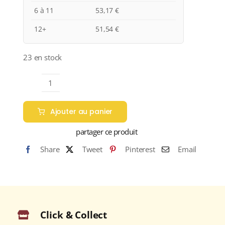
6 à 11
53,17
€
12+
51,54
€
23 en stock
quantité
de
Ajouter au panier
VEUVE
CLICQUOT
partager ce produit
"CARTE
Share
Tweet
Pinterest
Email
JAUNE"
N.M.
Champagne
Brut
75cl
Click & Collect
Avec