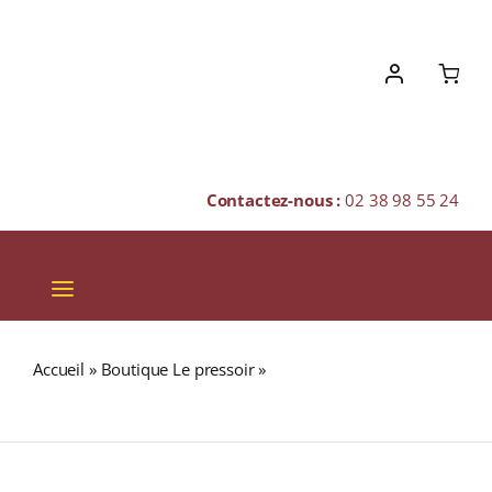
Skip
to
content
Contactez-nous :
02 38 98 55 24
Toggle
Navigation
VINS
Accueil
»
Boutique Le pressoir
»
VEUVE CLICQUOT
CHAMPAGNES & BULLES
« CARTE JAUNE » N.M. Champagne Brut 75cl Avec étui
SPIRITUEUX