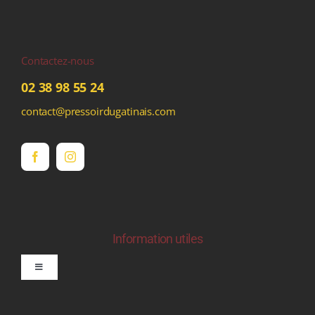
Contactez-nous
02 38 98 55 24
contact@pressoirdugatinais.com
Information utiles
Toggle
Navigation
politique de confidentialite RGPD