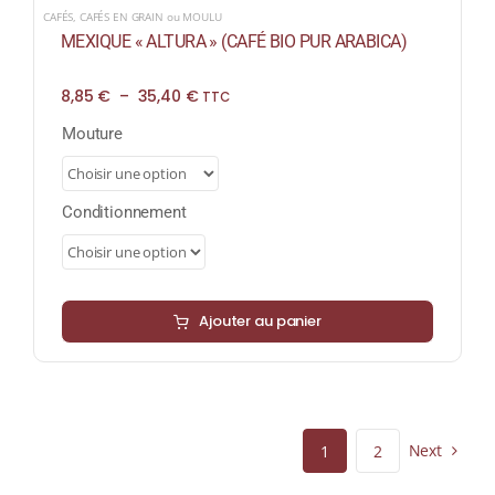
CAFÉS
,
CAFÉS EN GRAIN ou MOULU
MEXIQUE « ALTURA » (CAFÉ BIO PUR ARABICA)
Plage
8,85
€
–
35,40
€
TTC
de
prix :
Mouture
8,85 €
à
35,40 €
Conditionnement
Ajouter au panier
Next
1
2