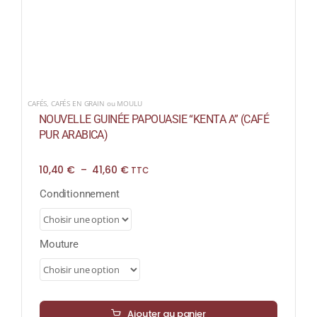
CAFÉS
,
CAFÉS EN GRAIN ou MOULU
NOUVELLE GUINÉE PAPOUASIE “KENTA A” (CAFÉ
PUR ARABICA)
Plage
10,40
€
–
41,60
€
TTC
de
prix :
Conditionnement
10,40 €
à
41,60 €
Mouture
Ajouter au panier