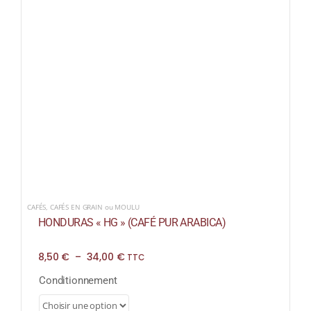
CAFÉS
,
CAFÉS EN GRAIN ou MOULU
HONDURAS « HG » (CAFÉ PUR ARABICA)
Plage
8,50
€
–
34,00
€
TTC
de
prix :
Conditionnement
8,50 €
à