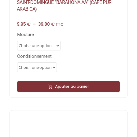
SAINT-DOMINGUE “BARAHONA AA” (CAFÉ PUR
ARABICA)
Plage
9,95
€
–
39,80
€
TTC
de
prix :
Mouture
9,95 €
à
39,80 €
Conditionnement
Ajouter au panier