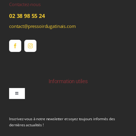
Contactez-nous
02 38 98 55 24
contact@pressoirdugatinais.com
Information utiles
Toggle
Navigation
politique de confidentialite RGPD
Inscrivez-vous à notre newsletter et soyez toujours informés des
dernières actualités !
Conditions générales de vente