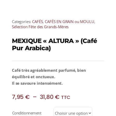
Categories:
CAFÉS
,
CAFÉS EN GRAIN ou MOULU
,
Sélection Fête des Grands-Mères
MEXIQUE « ALTURA » (Café
Pur Arabica)
Café très agréablement parfumé, bien
équilibré et onctueux.
Il se savoure intensément.
Plage
7,95
€
–
31,80
€
TTC
de
prix :
Conditionnement