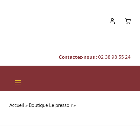
Skip
to
content
Contactez-nous :
02 38 98 55 24
Toggle
Navigation
VINS
Accueil
»
Boutique Le pressoir
»
MEXIQUE « ALTURA »
CHAMPAGNES & BULLES
(Café Pur Arabica)
SPIRITUEUX