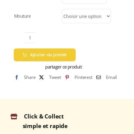
7,95 €
à
31,80 €
Mouture
quantité
de
Ajouter au panier
MEXIQUE
"ALTURA"
partager ce produit
(Café
Share
Tweet
Pinterest
Email
Pur
Arabica)
Click & Collect
simple et rapide