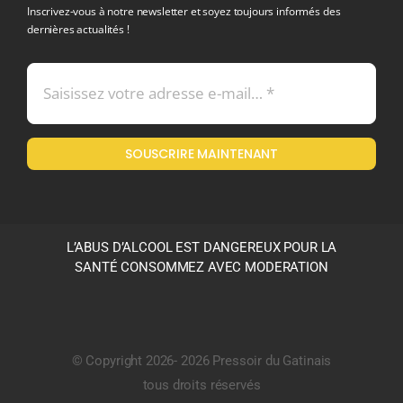
Inscrivez-vous à notre newsletter et soyez toujours informés des
dernières actualités !
Conditions générales de vente
Mentions légales
SOUSCRIRE MAINTENANT
Politique en matière de remboursements et de retours
L’ABUS D’ALCOOL EST DANGEREUX POUR LA
SANTÉ CONSOMMEZ AVEC MODERATION
© Copyright 2026- 2026 Pressoir du Gatinais
tous droits réservés