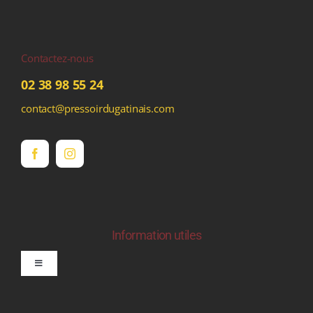
Contactez-nous
02 38 98 55 24
contact@pressoirdugatinais.com
Information utiles
Toggle
Navigation
politique de confidentialite RGPD