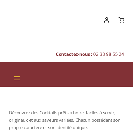
Skip
to
content
Contactez-nous :
02 38 98 55 24
Toggle
Navigation
VINS
CHAMPAGNES & BULLES
Découvrez des Cocktails prêts à boire, faciles à servir,
SPIRITUEUX
originaux et aux saveurs variées
.
Chacun possédant son
propre caractère et son identité unique.