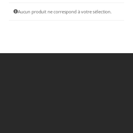
COLLECTORS
Aucun produit ne correspond à votre sélection.
CAFÉS
THÉS & INFUSIONS
ÉPICERIE FINE
IDEES CADEAUX
La cave
Qui sommes-nous ?
Contactez-nous !