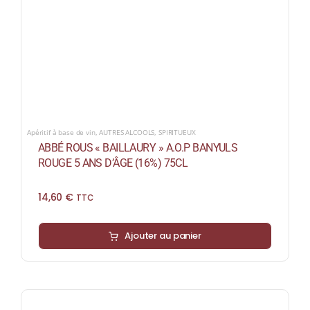
Apéritif à base de vin
,
AUTRES ALCOOLS
,
SPIRITUEUX
ABBÉ ROUS « BAILLAURY » A.O.P BANYULS
ROUGE 5 ANS D’ÂGE (16%) 75CL
14,60
€
TTC
Ajouter au panier