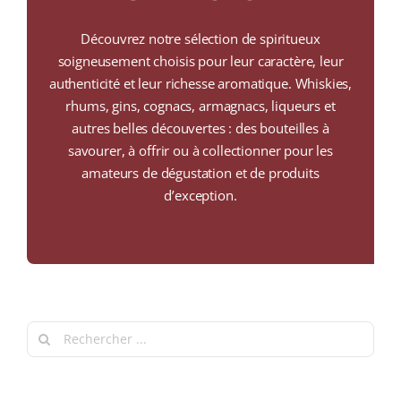
COLLECTORS
Découvrez notre sélection de spiritueux
CAFÉS
soigneusement choisis pour leur caractère, leur
authenticité et leur richesse aromatique. Whiskies,
THÉS & INFUSIONS
rhums, gins, cognacs, armagnacs, liqueurs et
autres belles découvertes : des bouteilles à
ÉPICERIE FINE
savourer, à offrir ou à collectionner pour les
amateurs de dégustation et de produits
IDEES CADEAUX
d’exception.
La cave
Qui sommes-nous ?
Contactez-nous !
Search
for: