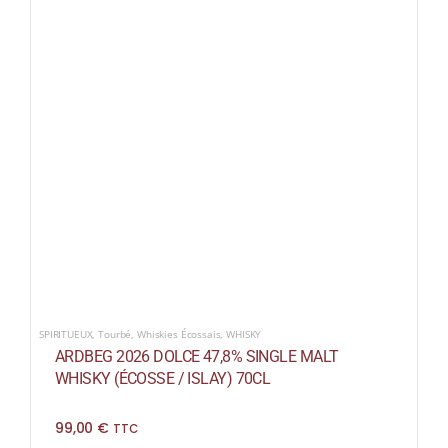
SPIRITUEUX
,
Tourbé
,
Whiskies Écossais
,
WHISKY
ARDBEG 2026 DOLCE 47,8% SINGLE MALT
WHISKY (ÉCOSSE / ISLAY) 70CL
99,00
€
TTC