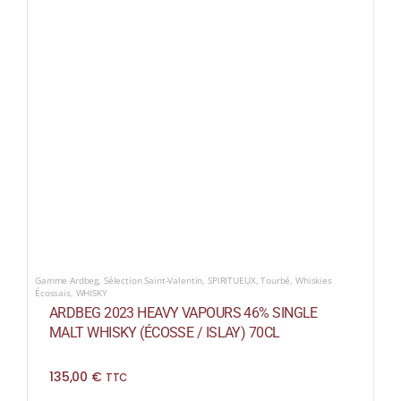
Gamme Ardbeg
,
Sélection Saint-Valentin
,
SPIRITUEUX
,
Tourbé
,
Whiskies
Écossais
,
WHISKY
ARDBEG 2023 HEAVY VAPOURS 46% SINGLE
MALT WHISKY (ÉCOSSE / ISLAY) 70CL
135,00
€
TTC