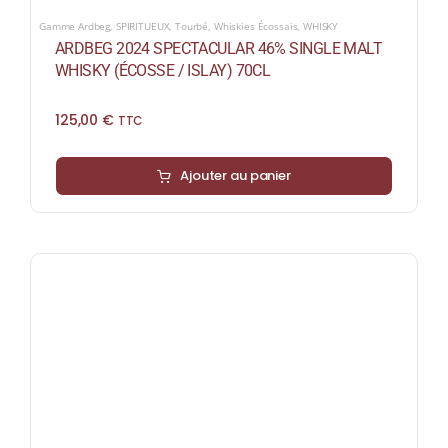
Gamme Ardbeg
,
SPIRITUEUX
,
Tourbé
,
Whiskies Écossais
,
WHISKY
ARDBEG 2024 SPECTACULAR 46% SINGLE MALT
WHISKY (ÉCOSSE / ISLAY) 70CL
125,00
€
TTC
Ajouter au panier