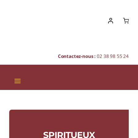
Skip
to
content
Contactez-nous :
02 38 98 55 24
Toggle
Navigation
VINS
CHAMPAGNES & BULLES
SPIRITUEUX
SPIRITUEUX