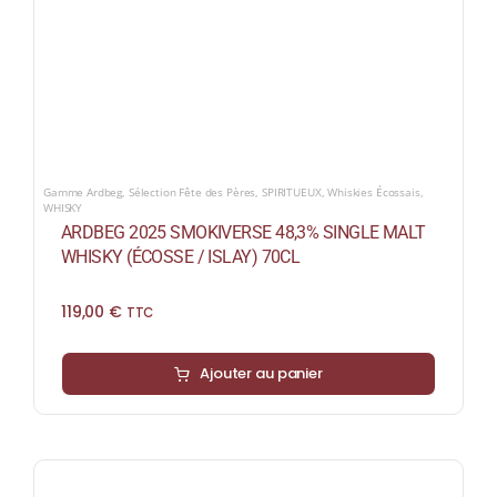
Gamme Ardbeg
,
Sélection Fête des Pères
,
SPIRITUEUX
,
Whiskies Écossais
,
WHISKY
ARDBEG 2025 SMOKIVERSE 48,3% SINGLE MALT
WHISKY (ÉCOSSE / ISLAY) 70CL
119,00
€
TTC
Ajouter au panier