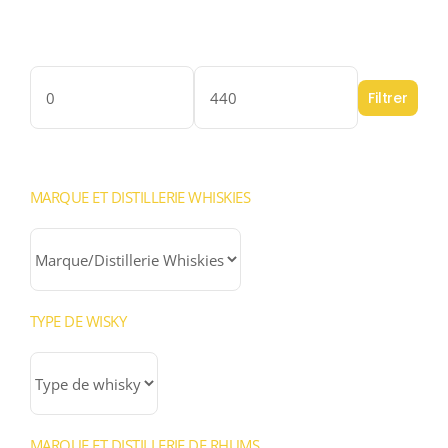
Filter by price
Filtrer
Prix
Prix
min
max
MARQUE ET DISTILLERIE WHISKIES
TYPE DE WISKY
MARQUE ET DISTILLERIE DE RHUMS