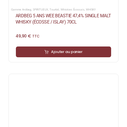
Gamme Ardbeg
,
SPIRITUEUX
,
Tourbé
,
Whiskies Écossais
,
WHISKY
ARDBEG 5 ANS WEE BEASTIE 47,4% SINGLE MALT
WHISKY (ÉCOSSE / ISLAY) 70CL
49,90
€
TTC
Ajouter au panier