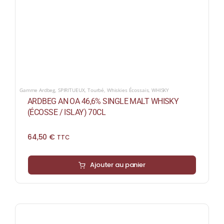
Gamme Ardbeg
,
SPIRITUEUX
,
Tourbé
,
Whiskies Écossais
,
WHISKY
ARDBEG AN OA 46,6% SINGLE MALT WHISKY
(ÉCOSSE / ISLAY) 70CL
64,50
€
TTC
Ajouter au panier