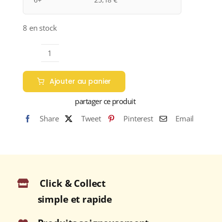
8 en stock
quantité
de
Ajouter au panier
Château
L'Évêque
partager ce produit
"Les
Share
Tweet
Pinterest
Email
Lavandes"
A.O.C
GENÈVE
Blanc
2018
Click & Collect
Bouteille
75cl
simple et rapide