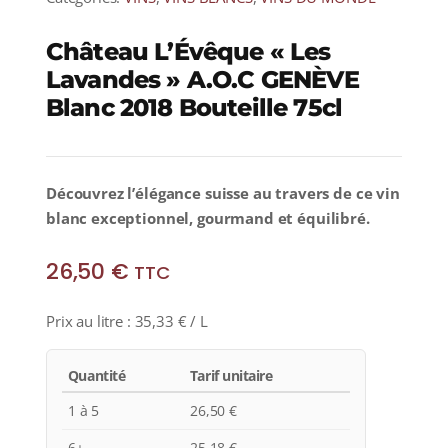
Château L’Évêque « Les
Lavandes » A.O.C GENÈVE
Blanc 2018 Bouteille 75cl
Découvrez l’élégance suisse au travers de ce vin
blanc exceptionnel, gourmand et équilibré.
26,50
€
TTC
Prix au litre :
35,33
€
/ L
Quantité
Tarif unitaire
1 à 5
26,50
€
6+
25,18
€