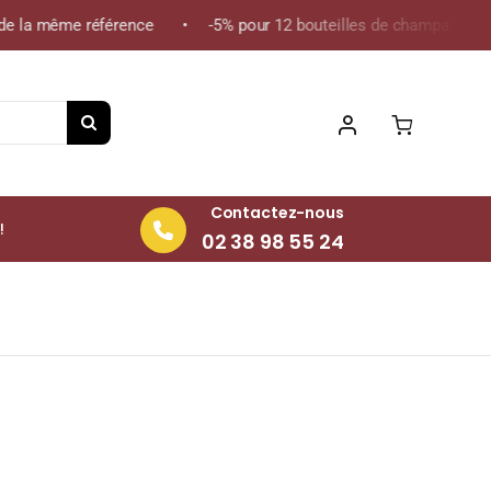
de la même référence • -5% pour 12 bouteilles de champagne de l
Contactez-nous
!
02 38 98 55 24