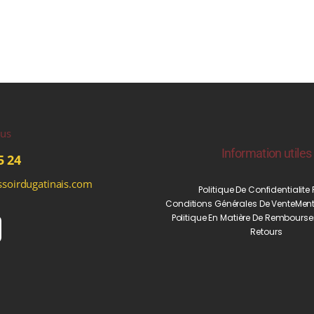
ous
Information utiles
5 24
soirdugatinais.com
Politique De Confidentialite
Conditions Générales De Vente
Ment
Politique En Matière De Rembourse
Retours