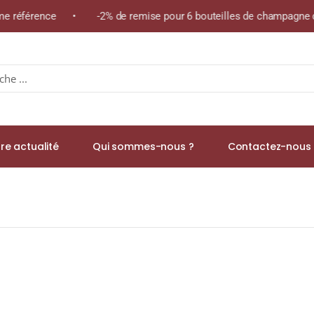
 même référence • -2% de remise pour 6 bouteilles de champagne 
re actualité
Qui sommes-nous ?
Contactez-nous 
IL L’APACHE 15,5% Bouteille 50cl