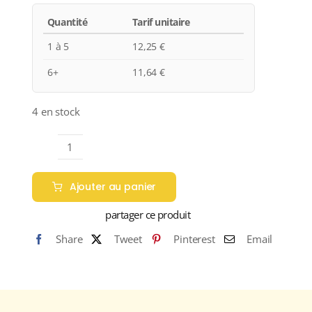
Quantité
Tarif unitaire
1 à 5
12,25
€
6+
11,64
€
4 en stock
quantité
de
Ajouter au panier
Domaine
de
partager ce produit
la
Share
Tweet
Pinterest
Email
Zouina
"Zouina"
A.O.C.
GUERROUANE
Rouge