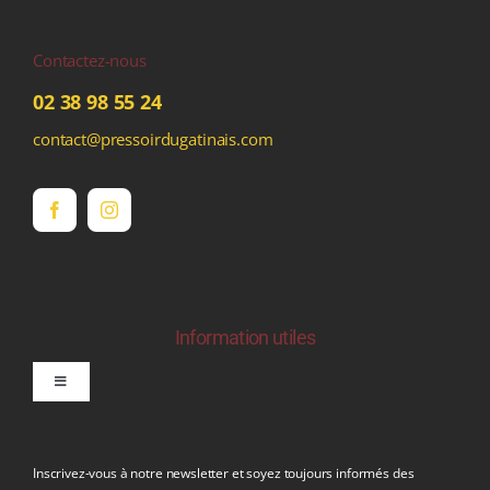
Contactez-nous
02 38 98 55 24
contact@pressoirdugatinais.com
Information utiles
Toggle
Navigation
politique de confidentialite RGPD
Inscrivez-vous à notre newsletter et soyez toujours informés des