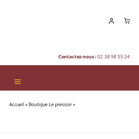
Skip
to
content
Contactez-nous :
02 38 98 55 24
Toggle
Navigation
VINS
Accueil
»
Boutique Le pressoir
»
Domaine de la Zouina
CHAMPAGNES & BULLES
« Zouina » A.O.C. GUERROUANE Rouge 2020/2021
Bouteille 75cl
SPIRITUEUX