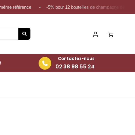
ême référence • -5% pour 12 bouteilles de champagne de la même r
Contactez-nous
!
02 38 98 55 24
75cl