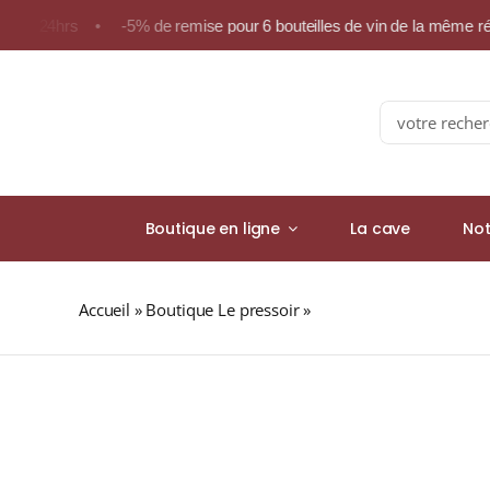
Skip
ns de 24hrs • -5% de remise pour 6 bouteilles de vin de la même 
to
content
Search
for:
Boutique en ligne
La cave
Not
Accueil
»
Boutique Le pressoir
»
Domaine Geil « Spätbur