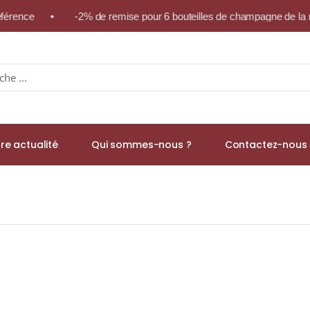
référence • -2% de remise pour 6 bouteilles de champagne de la m
re actualité
Qui sommes-nous ?
Contactez-nous 
gunder Trocken » Appellation RHEINHESSEN Rouge 2015 Bouteille 