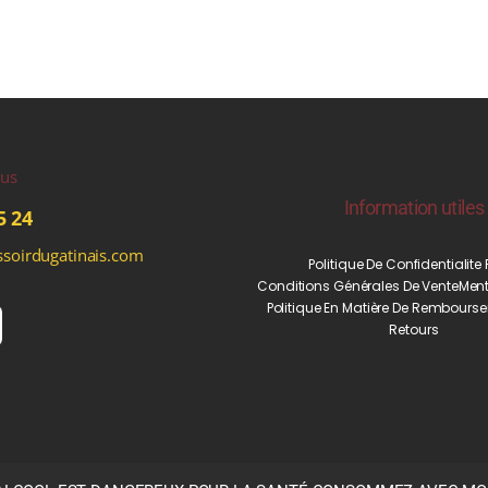
ous
Information utiles
5 24
soirdugatinais.com
Politique De Confidentialite
Conditions Générales De Vente
Ment
Politique En Matière De Rembourse
Retours