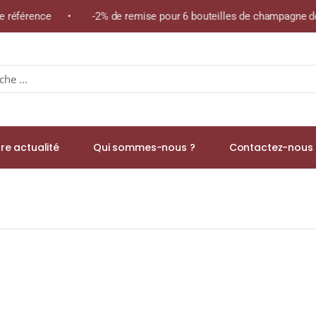
me référence • -2% de remise pour 6 bouteilles de champagne de
re actualité
Qui sommes-nous ?
Contactez-nous 
 Single Malt WHISKY (ÉCOSSE / Speyside) 70cl