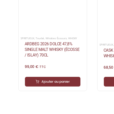
SPIRITUEUX
,
Tourbé
,
Whiskies Écossais
,
WHISKY
ARDBEG 2026 DOLCE 47,8%
SPIRITUEUX
SINGLE MALT WHISKY (ÉCOSSE
CASK 
/ ISLAY) 70CL
WHISK
99,00
€
68,5
TTC
Ajouter au panier