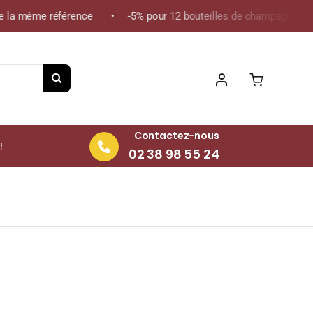
 la même référence • -5% pour 12 bouteilles de champagne de la 
Contactez-nous
!
02 38 98 55 24