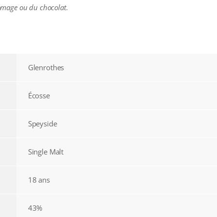
fromage ou du chocolat.
Glenrothes
Écosse
Speyside
Single Malt
18 ans
43%