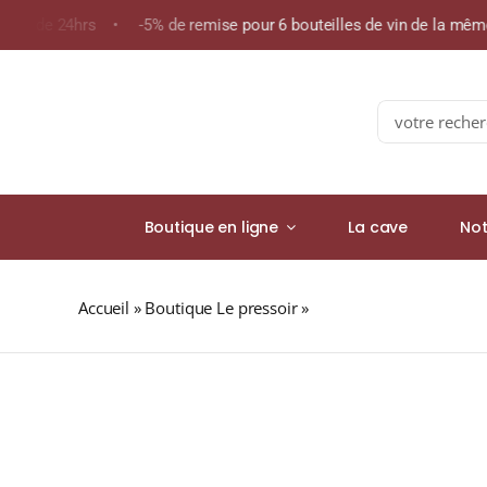
Skip
oins de 24hrs • -5% de remise pour 6 bouteilles de vin de la mê
to
content
Search
for:
Boutique en ligne
La cave
Not
Accueil
»
Boutique Le pressoir
»
GLENROTHES 18 ans 43%