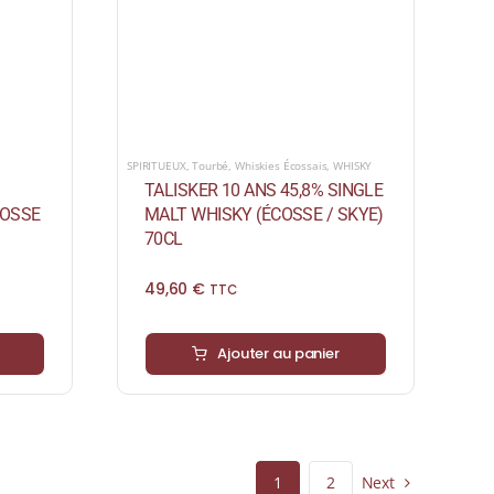
SPIRITUEUX
,
Tourbé
,
Whiskies Écossais
,
WHISKY
TALISKER 10 ANS 45,8% SINGLE
COSSE
MALT WHISKY (ÉCOSSE / SKYE)
70CL
49,60
€
TTC
Ajouter au panier
Next
1
2