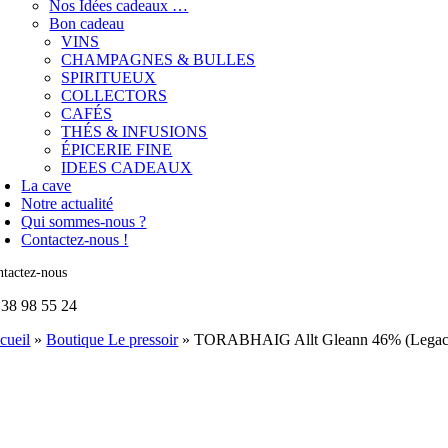
Nos Idées cadeaux …
Bon cadeau
VINS
CHAMPAGNES & BULLES
SPIRITUEUX
COLLECTORS
CAFÉS
THÉS & INFUSIONS
ÉPICERIE FINE
IDEES CADEAUX
La cave
Notre actualité
Qui sommes-nous ?
Contactez-nous !
tactez-nous
 38 98 55 24
cueil
»
Boutique Le pressoir
»
TORABHAIG Allt Gleann 46% (Legacy 