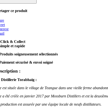
eann
%
rtager ce produit
egacy
ies
2)
are
ngle
eet
lt
terest
HISKY
ail
COSSE
Click & Collect
ye)
simple et rapide
cl
Produits soigneusement sélectionnés
Paiement sécurisé & envoi soigné
scription :
 Distillerie Torabhaig :
le est située dans le village de Teangue dans une vieille ferme abandon
e a été créée en janvier 2017 par Mossburn Distillers et est la deuxième d
 production est assurée par une équipe locale de neufs distillateurs.