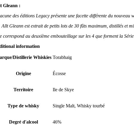
lt Gleann :
acune des éditions Legacy présente une facette différente du nouveau wh
, Allt Gleann est extrait de petits lots de 30 fûts maximum, distillés et m
le correspond au deuxième embouteillage sur les 4 que forment la Séri
ditional information
rque/Distillerie Whiskies
Torabhaig
Origine
Écosse
Territoire
Ile de Skye
Type de whisky
Single Malt, Whisky tourbé
Degré d'alcool
46%