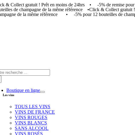
ick & Collect gratuit ! Prêt en moins de 24hrs • -5% de remise p
Skip
uteilles de champagne de la même référence •
Click & Collect gratui
to
ampagne de la même référence • -5% pour 12 bouteilles de champ
content
arch
:
Boutique en ligne
Les vins
TOUS LES VINS
VINS DE FRANCE
VINS ROUGES
VINS BLANCS
SANS ALCOOL
VINS ROSÉS