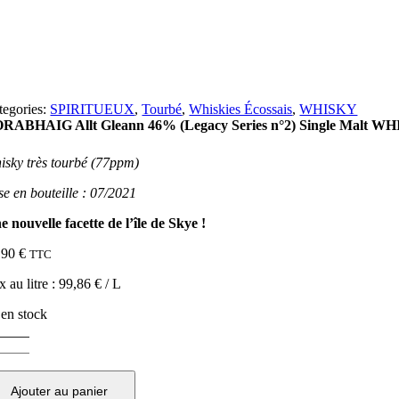
tegories:
SPIRITUEUX
,
Tourbé
,
Whiskies Écossais
,
WHISKY
RABHAIG Allt Gleann 46% (Legacy Series n°2) Single Malt WH
isky très tourbé
(77ppm)
se en bouteille : 07/2021
e nouvelle facette de l’île de Sky
e !
,90
€
TTC
x au litre :
99,86
€
/ L
 en stock
ntité
ORABHAIG
t
Ajouter au panier