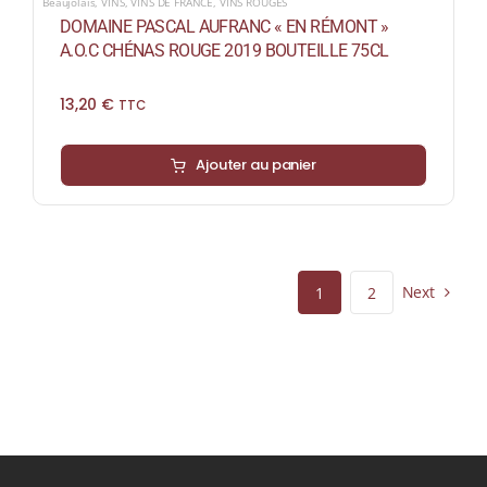
Beaujolais
,
VINS
,
VINS DE FRANCE
,
VINS ROUGES
DOMAINE PASCAL AUFRANC « EN RÉMONT »
A.O.C CHÉNAS ROUGE 2019 BOUTEILLE 75CL
13,20
€
TTC
Ajouter au panier
Next
1
2