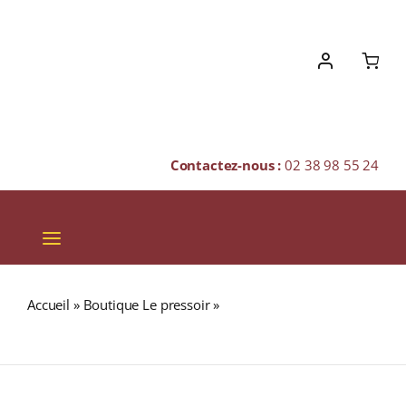
Skip
to
content
Contactez-nous :
02 38 98 55 24
Toggle
Navigation
VINS
Accueil
»
Boutique Le pressoir
»
Domaine Lucien Lardy
CHAMPAGNES & BULLES
« Les Roches » A.O.P FLEURIE Rouge 2022 Bouteille 75cl
SPIRITUEUX