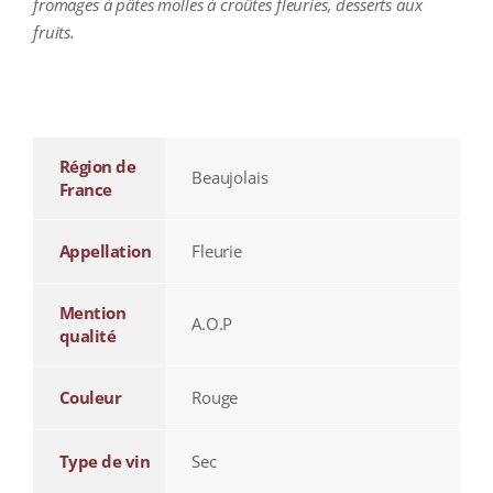
fromages à pâtes molles à croûtes fleuries, desserts aux
fruits.
additional information
Région de
Beaujolais
France
Appellation
Fleurie
Mention
A.O.P
qualité
Couleur
Rouge
Type de vin
Sec