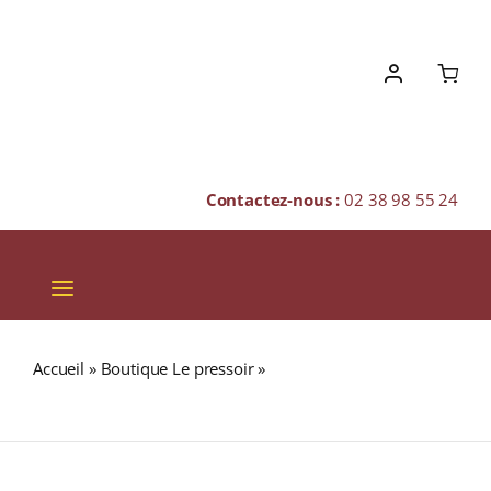
Skip
to
content
Contactez-nous :
02 38 98 55 24
Toggle
Navigation
VINS
Accueil
»
Boutique Le pressoir
»
CENTENARIO Gran
CHAMPAGNES & BULLES
Legado 12 Secretos 40% RUM (COSTA RICA) 70cl
SPIRITUEUX