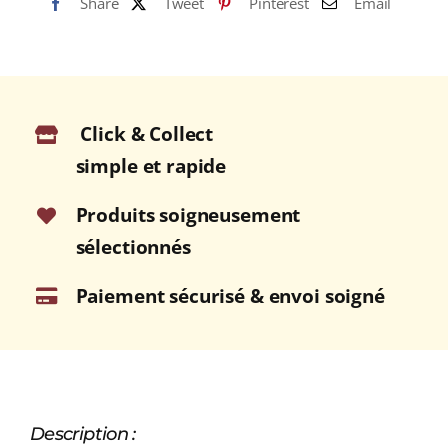
Share
Tweet
Pinterest
Email
12
Secretos
40%
RUM
(COSTA
Click & Collect
RICA)
70cl
simple et rapide
Produits soigneusement
sélectionnés
Paiement sécurisé & envoi soigné
Description :