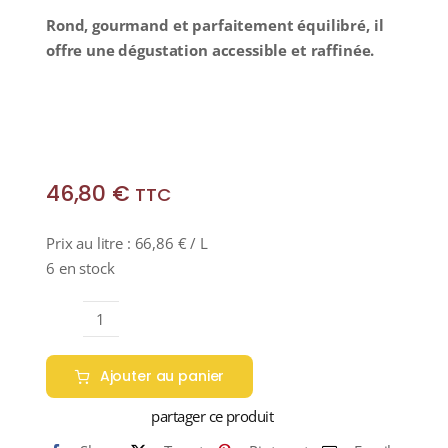
Rond, gourmand et parfaitement équilibré, il
offre une dégustation accessible et raffinée.
46,80
€
TTC
Prix au litre :
66,86
€
/ L
6 en stock
quantité
de
Ajouter au panier
CENTENARIO
Gran
partager ce produit
Legado