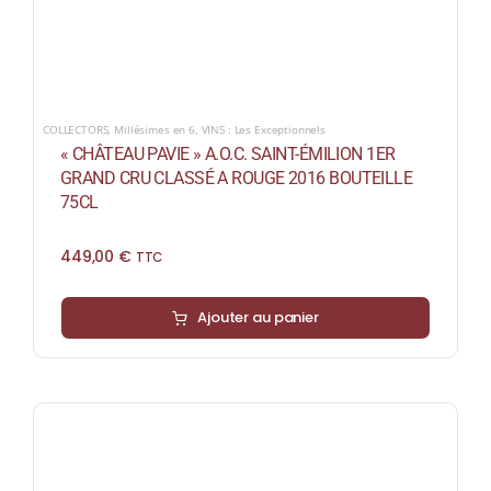
COLLECTORS
,
Millésimes en 6
,
VINS : Les Exceptionnels
« CHÂTEAU PAVIE » A.O.C. SAINT-ÉMILION 1ER
GRAND CRU CLASSÉ A ROUGE 2016 BOUTEILLE
75CL
449,00
€
TTC
Ajouter au panier