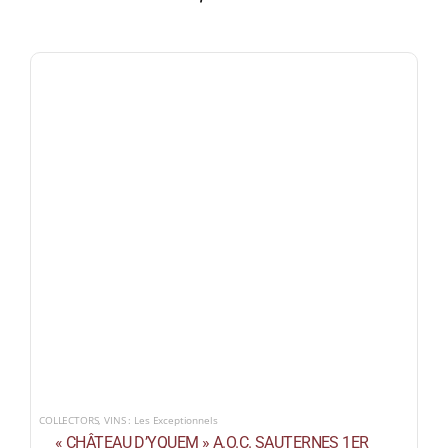
COLLECTORS
,
VINS : Les Exceptionnels
« CHÂTEAU D’YQUEM » A.O.C. SAUTERNES 1ER