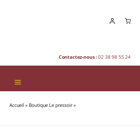
Skip
to
content
Contactez-nous :
02 38 98 55 24
Toggle
Navigation
VINS
Accueil
»
Boutique Le pressoir
»
DOM PÉRIGNON
CHAMPAGNES & BULLES
« BLANC VINTAGE 2010 » N.M. Champagne Brut 75cl
SPIRITUEUX