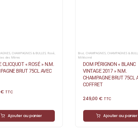
PAGNES
,
CHAMPAGNES & BULLES
,
Rosé
,
Brut
,
CHAMPAGNES
,
CHAMPAGNES & BULL
êtes des Mères
Millésimé
 CLICQUOT « ROSÉ » N.M.
DOM PÉRIGNON « BLANC
PAGNE BRUT 75CL AVEC
VINTAGE 2017 » N.M.
CHAMPAGNE BRUT 75CL 
COFFRET
0
€
TTC
249,00
€
TTC
Ajouter au panier
Ajouter au panier