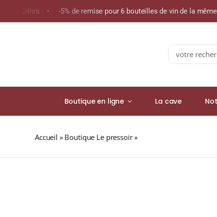
Skip
ins de 24hrs • -5% de remise pour 6 bouteilles de vin de la mêm
to
content
Search
for:
Boutique en ligne
La cave
Not
Accueil
»
Boutique Le pressoir
»
DOM PÉRIGNON « BLANC 