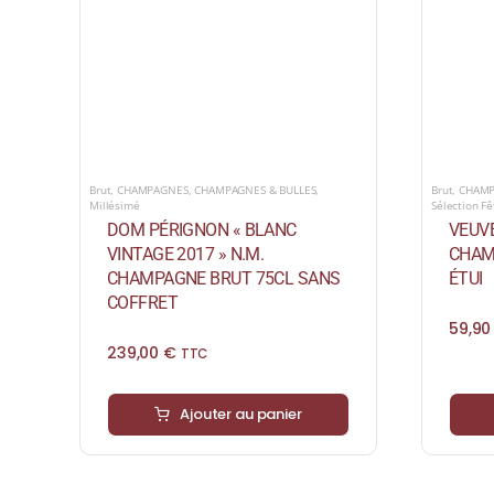
Brut
,
CHAMPAGNES
,
CHAMPAGNES & BULLES
,
Brut
,
CHAM
Millésimé
Sélection F
DOM PÉRIGNON « BLANC
VEUVE
VINTAGE 2017 » N.M.
CHAM
CHAMPAGNE BRUT 75CL SANS
ÉTUI
COFFRET
59,9
239,00
€
TTC
Ajouter au panier