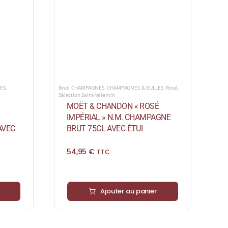
ES
,
Brut
,
CHAMPAGNES
,
CHAMPAGNES & BULLES
,
Rosé
,
Sélection Saint-Valentin
MOËT & CHANDON « ROSÉ
IMPÉRIAL » N.M. CHAMPAGNE
AVEC
BRUT 75CL AVEC ÉTUI
54,95
€
TTC
Ajouter au panier