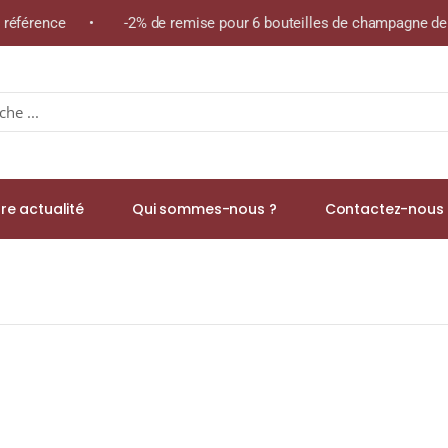
e référence • -2% de remise pour 6 bouteilles de champagne de l
re actualité
Qui sommes-nous ?
Contactez-nous 
VINTAGE 2012 » N.M. Champagne Brut 75cl Sans coffret