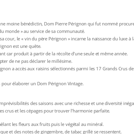
une moine bénédictin, Dom Pierre Pérignon qui fut nommé procureu
n du monde » au service de sa communauté.
 sa cour, le « vin du père Pérignon » incarne la naissance du luxe à l
rignon est une quête.
ant car produit à partir de la récolte d’une seule et même année.
ter de ne pas déclarer le millésime.
ignon a accès aux raisins sélectionnés parmi les 17 Grands Crus 
es pour élaborer un Dom Pérignon Vintage.
prévisibilités des saisons avec une richesse et une diversité inégal
 crus et les cépages pour trouver l’harmonie parfaite.
ant les fleurs aux fruits puis le végétal au minéral.
ique et des notes de gingembre, de tabac grillé se ressentent.