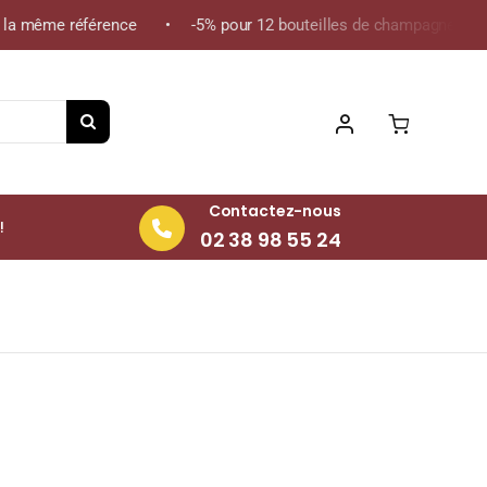
a même référence • -5% pour 12 bouteilles de champagne de la mê
Contactez-nous
!
02 38 98 55 24