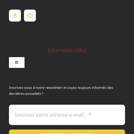
Information utiles
Toggle
Navigation
politique de confidentialite RGPD
Inscrivez-vous à notre newsletter et soyez toujours informés des
dernières actualités !
Conditions générales de vente
Mentions légales