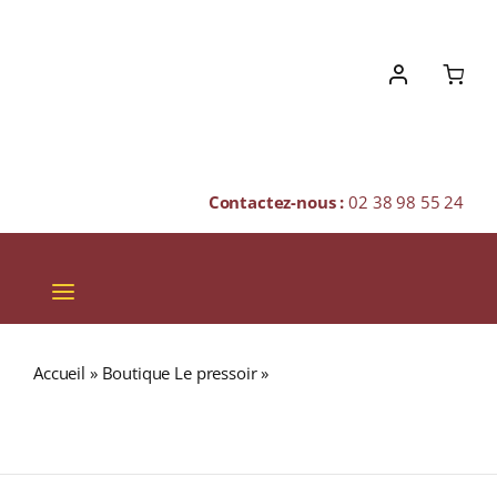
Skip
to
content
Contactez-nous :
02 38 98 55 24
Toggle
Navigation
VINS
Accueil
»
Boutique Le pressoir
»
EMPEROR CELEBRATION
CHAMPAGNES & BULLES
22 ans « Les Saintes Claires » 42% RHUM VIEUX (ILE
MAURICE) 70cl
SPIRITUEUX