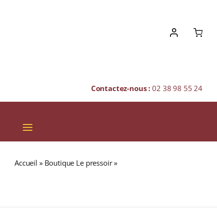
Skip
to
content
Contactez-nous :
02 38 98 55 24
Toggle
Navigation
VINS
Accueil
»
Boutique Le pressoir
»
THE GLENLIVET 21 ans
CHAMPAGNES & BULLES
The Sample Room 43% Single Malt WHISKY (ÉCOSSE /
Speyside) 70cl
SPIRITUEUX