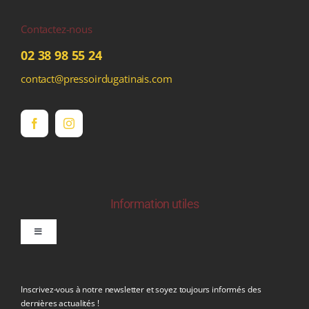
Contactez-nous
02 38 98 55 24
contact@pressoirdugatinais.com
Information utiles
Toggle
Navigation
politique de confidentialite RGPD
Inscrivez-vous à notre newsletter et soyez toujours informés des
dernières actualités !