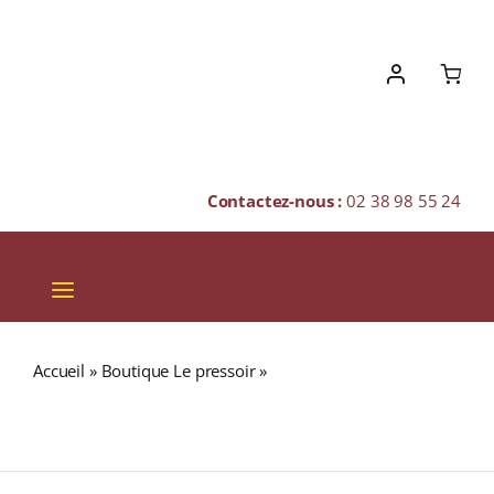
Skip
to
content
Contactez-nous :
02 38 98 55 24
Toggle
Navigation
VINS
Accueil
»
Boutique Le pressoir
»
GUILLON L’Esprit du Malt
CHAMPAGNES & BULLES
Finition Puligny-Montrachet 43% BOISSON SPIRITUEUSE
(FRANCE) 70cl
SPIRITUEUX