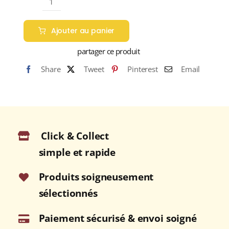
quantité
de
Ajouter au panier
GUILLON
L'Esprit
partager ce produit
du
Share
Tweet
Pinterest
Email
Malt
Finition
Puligny-
Montrachet
43%
Click & Collect
BOISSON
SPIRITUEUSE
simple et rapide
(FRANCE)
70cl
Produits soigneusement
sélectionnés
Paiement sécurisé & envoi soigné