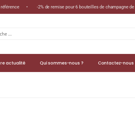
 référence • -2% de remise pour 6 bouteilles de champagne de la
re actualité
Qui sommes-nous ?
Contactez-nous 
ailles « Les Lavières » A.O.C. SAVIGNY-LES-BEAUNE 1er CRU Rouge