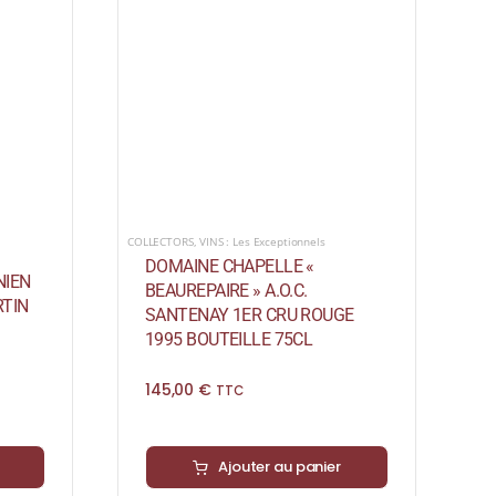
COLLECTORS
,
VINS : Les Exceptionnels
DOMAINE CHAPELLE «
NIEN
BEAUREPAIRE » A.O.C.
TIN
SANTENAY 1ER CRU ROUGE
1995 BOUTEILLE 75CL
145,00
€
TTC
Ajouter au panier