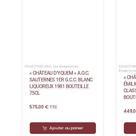
COLLECTORS
,
VINS : Les Exceptionnels
COLLECTOR
Exceptionne
« CHÂTEAU D’YQUEM » A.O.C.
« CHÂ
SAUTERNES 1ER G.C.C. BLANC
ÉMIL
LIQUOREUX 1981 BOUTEILLE
CLAS
75CL
BOUTE
575,00
€
TTC
449,
Ajouter au panier