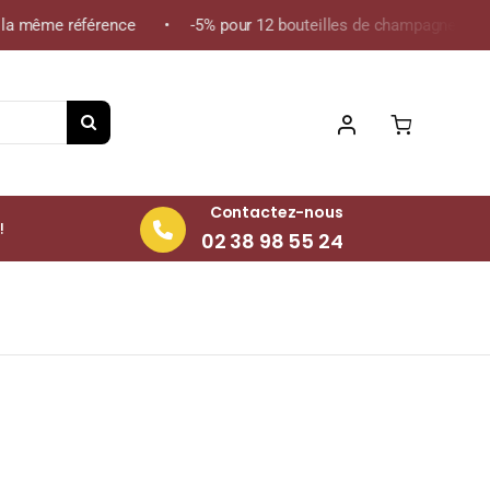
 même référence • -5% pour 12 bouteilles de champagne de la mêm
Contactez-nous
!
02 38 98 55 24
 2022 Bouteille 75cl