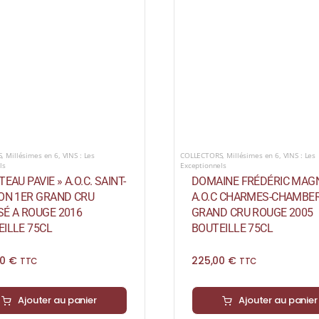
S
,
Millésimes en 6
,
VINS : Les
COLLECTORS
,
Millésimes en 6
,
VINS : Les
ls
Exceptionnels
TEAU PAVIE » A.O.C. SAINT-
DOMAINE FRÉDÉRIC MAG
ION 1ER GRAND CRU
A.O.C CHARMES-CHAMBER
SÉ A ROUGE 2016
GRAND CRU ROUGE 2005
ILLE 75CL
BOUTEILLE 75CL
00
€
225,00
€
TTC
TTC
Ajouter au panier
Ajouter au panier