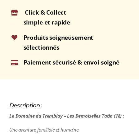
Blanc
Click & Collect
2019
Bouteille
simple et rapide
75cl
Produits soigneusement
sélectionnés
Paiement sécurisé & envoi soigné
Description :
Le Domaine du Tremblay – Les Demoiselles Tatin (18) :
Une aventure familiale et humaine.