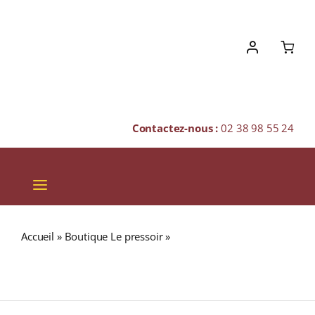
Skip
to
content
Contactez-nous :
02 38 98 55 24
Toggle
Navigation
VINS
Accueil
»
Boutique Le pressoir
»
Domaine du Tremblay
CHAMPAGNES & BULLES
« CUVÉE SUCELLUS » A.O.C. QUINCY Blanc 2019 Bouteille
75cl
SPIRITUEUX