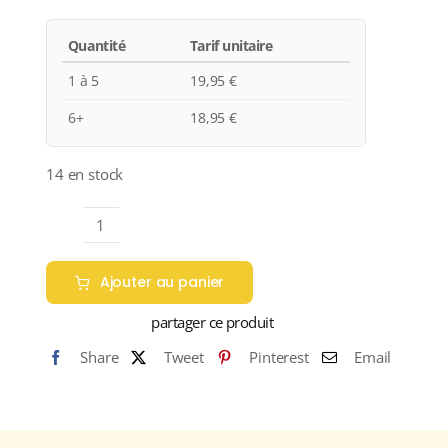
Quantité
Tarif unitaire
1 à 5
19,95
€
6+
18,95
€
14 en stock
quantité
de
Ajouter au panier
Domaine
du
partager ce produit
Tremblay
Share
Tweet
Pinterest
Email
"CUVÉE
SUCELLUS"
A.O.C.
QUINCY