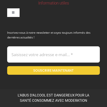
Information utiles
Toggle
Navigation
politique de confidentialite RGPD
Inscrivez-vous à notre newsletter et soyez toujours informés des
dernières actualités !
Conditions générales de vente
Mentions légales
SOUSCRIRE MAINTENANT
Politique en matière de remboursements et de retours
L’ABUS D’ALCOOL EST DANGEREUX POUR LA
SANTÉ CONSOMMEZ AVEC MODERATION