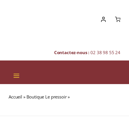
Skip
to
content
Contactez-nous :
02 38 98 55 24
Toggle
Navigation
VINS
Accueil
»
Boutique Le pressoir
»
SPRINGBANK 21 ans 46%
CHAMPAGNES & BULLES
Single Malt WHISKY (ÉCOSSE / Campbeltown) 70cl
SPIRITUEUX