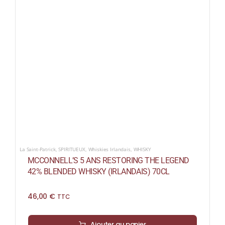
La Saint-Patrick
,
SPIRITUEUX
,
Whiskies Irlandais
,
WHISKY
MCCONNELL’S 5 ANS RESTORING THE LEGEND
42% BLENDED WHISKY (IRLANDAIS) 70CL
46,00
€
TTC
Ajouter au panier