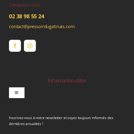
Contactez-nous
02 38 98 55 24
contact@pressoirdugatinais.com
Information utiles
Toggle
Navigation
politique de confidentialite RGPD
Inscrivez-vous à notre newsletter et soyez toujours informés des
dernières actualités !
Conditions générales de vente