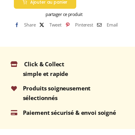
Ajouter au panier
BUSHMILLS
14
partager ce produit
ans
Share
Tweet
Pinterest
Email
(40%)
Single
Malt
WHISKY
(IRLANDAIS)
Click & Collect
70cl
simple et rapide
Produits soigneusement
sélectionnés
Paiement sécurisé & envoi soigné