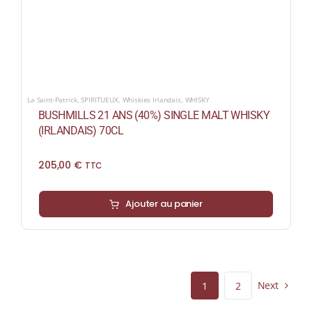
La Saint-Patrick
,
SPIRITUEUX
,
Whiskies Irlandais
,
WHISKY
BUSHMILLS 21 ANS (40%) SINGLE MALT WHISKY
(IRLANDAIS) 70CL
205,00
€
TTC
Ajouter au panier
Next
1
2