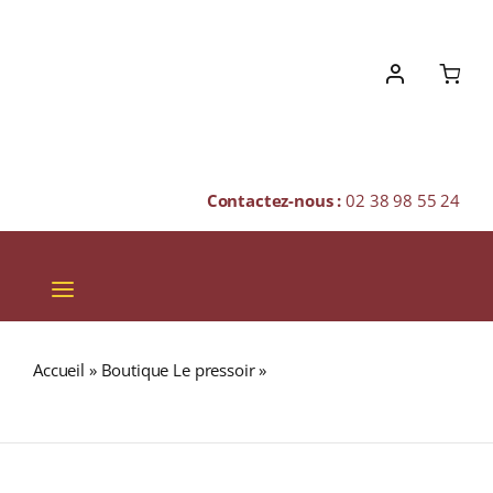
Skip
to
content
Contactez-nous :
02 38 98 55 24
Toggle
Navigation
VINS
Accueil
»
Boutique Le pressoir
»
BUSHMILLS 14 ans (40%)
CHAMPAGNES & BULLES
Single Malt WHISKY (IRLANDAIS) 70cl
SPIRITUEUX