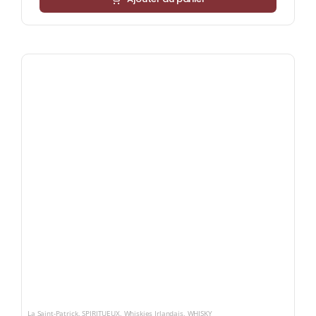
La Saint-Patrick
,
SPIRITUEUX
,
Whiskies Irlandais
,
WHISKY