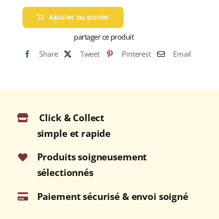
de
Ajouter au panier
THE
LAKES
partager ce produit
N°5
Share
Tweet
Pinterest
Email
The
Whiskymaker's
Reserve
(52%)
Single
Click & Collect
Malt
WHISKY
simple et rapide
(ANGLETERRE)
70cl
Produits soigneusement
sélectionnés
Paiement sécurisé & envoi soigné