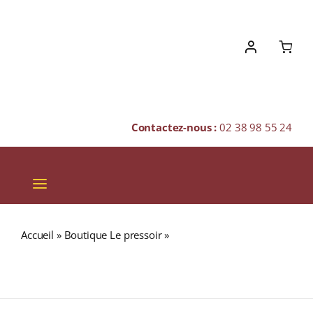
Skip
to
content
Contactez-nous :
02 38 98 55 24
Toggle
Navigation
VINS
Accueil
»
Boutique Le pressoir
»
THE LAKES N°5 The
CHAMPAGNES & BULLES
Whiskymaker’s Reserve (52%) Single Malt WHISKY
(ANGLETERRE) 70cl
SPIRITUEUX