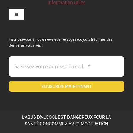
Information utiles
Toggle
Navigation
politique de confidentialite RGPD
Inscrivez-vous à notre newsletter et soyez toujours informés des
dernières actualités !
Conditions générales de vente
Mentions légales
SOUSCRIRE MAINTENANT
Politique en matière de remboursements et de retours
L’ABUS D’ALCOOL EST DANGEREUX POUR LA
SANTÉ CONSOMMEZ AVEC MODERATION